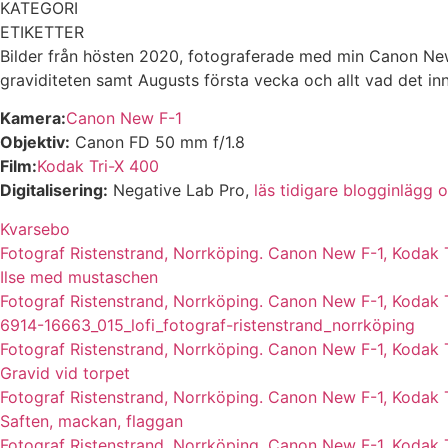
KATEGORI
ETIKETTER
Bilder från hösten 2020, fotograferade med min Canon New
graviditeten samt Augusts första vecka och allt vad det in
Kamera:
Canon New F-1
Objektiv:
Canon FD 50 mm f/1.8
Film:
Kodak Tri-X 400
Digitalisering:
Negative Lab Pro,
läs tidigare blogginlägg
Kvarsebo
Fotograf Ristenstrand, Norrköping. Canon New F-1, Kodak T
Ilse med mustaschen
Fotograf Ristenstrand, Norrköping. Canon New F-1, Kodak T
6914-16663_015_lofi_fotograf-ristenstrand_norrköping
Fotograf Ristenstrand, Norrköping. Canon New F-1, Kodak T
Gravid vid torpet
Fotograf Ristenstrand, Norrköping. Canon New F-1, Kodak T
Saften, mackan, flaggan
Fotograf Ristenstrand, Norrköping. Canon New F-1, Kodak T